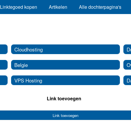
Linktegoed kopen
Artikelen
Alle dochterpagina's
Cloudhosting
D
Belgie
O
VPS Hosting
D
Link toevoegen
Link toevoegen