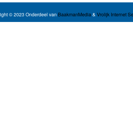
ight © 2023 Onderdeel van
BaakmanMedia
&
Vrolijk Internet S