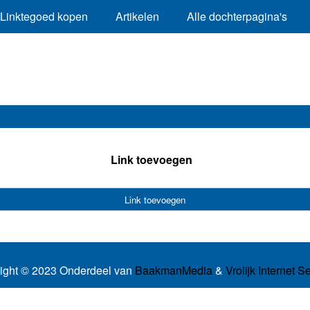
Linktegoed kopen
Artikelen
Alle dochterpagina's
Link toevoegen
Link toevoegen
ight © 2023 Onderdeel van
BaakmanMedia
&
Vrolijk Internet S